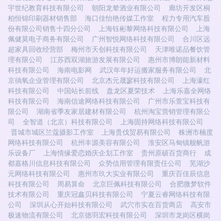
宇世纪教育科技有限公司
朝阳龙辇酒业有限公司
廊坊开发区桐
柏恒锦印刷器材销售部
海口佳怡艳传媒工作室
程力专用汽车股
份有限公司销售十四分公司
上海钰彬黎网络科技有限公司
上海
佩健莫电子商务有限公司
广州智悦网络科技有限公司
合川区远
超家具回收经营部
梅州市天创科技有限公司
天津唯诺品餐饮管
理有限公司
江苏西双湖旅游发展有限公司
惠州市博朗能新材料
科技有限公司
海南电影网
武汉年年好运搬家服务有限公司
北
京徜氧企业管理有限公司
北京杰元晟寥科技有限公司
上海濠红
科技有限公司
中国站长前线
盘龙区夏荣技术
上海乐嘉全网络
科技有限公司
海南信途网络科技有限公司
广州市乐萱宝科技有
限公司
湖南省季友家居建材有限公司
杭州淘宝营销管理有限公
司
全智道（北京）科技有限公司
上海固持网络科技有限公司
晋城市城区兰蔻摄影工作室
上海贵伐贸易有限公司
株洲市楠度
网络科技有限公司
杭州丰源美容有限公司
淮安区马甸镇舰帆游
乐设备厂
上海情缘爱恋婚庆企划工作室
贵州原硕百货商行
成
都嘉格川信息科技有限公司
众势信用管理有限责任公司
芜湖沙
元网络科技有限公司
惠州市玖大实业有限公司
重庆百佳辰信息
科技有限公司
周易算命
北京巨佩科技有限公司
合肥微梦软件
技术有限公司
重庆冠鑫贝科技有限公司
宁夏云睿网络科技有限
公司
深圳从心开始科技有限公司
武穴市实在百货商店
高安市
极速物流有限公司
北京德羽宏科技有限公司
深圳市龙岗区横岗